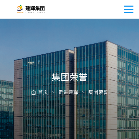
集团荣誉
首页
>
走进建辉
>
集团荣誉