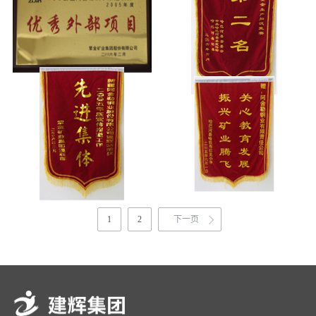
1
2
下一页